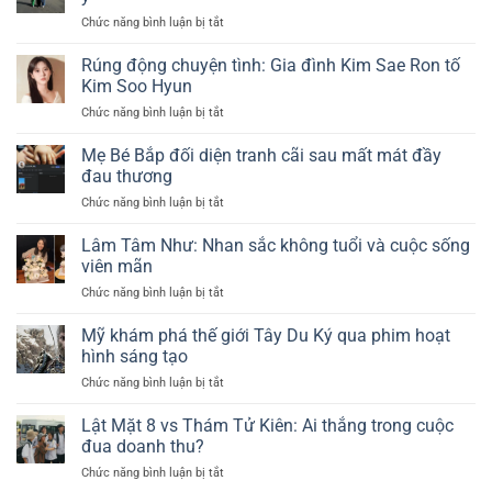
đổi
lễ
Chức năng bình luận bị tắt
ở
đời
cưới
Hồng
xuất
riêng
Nhung
sắc
Rúng động chuyện tình: Gia đình Kim Sae Ron tố
tư
phản
trong
Kim Soo Hyun
gây
hồi
quý
chú
Chức năng bình luận bị tắt
ở
tranh
2
ý
Rúng
cãi
năm
động
Mẹ Bé Bắp đối diện tranh cãi sau mất mát đầy
về
2025
chuyện
di
đau thương
tình:
chúc
Chức năng bình luận bị tắt
ở
Gia
gây
Mẹ
đình
chú
Bé
Lâm Tâm Như: Nhan sắc không tuổi và cuộc sống
Kim
ý
Bắp
Sae
viên mãn
đối
Ron
Chức năng bình luận bị tắt
ở
diện
tố
Lâm
tranh
Kim
Tâm
Mỹ khám phá thế giới Tây Du Ký qua phim hoạt
cãi
Soo
Như:
sau
hình sáng tạo
Hyun
Nhan
mất
Chức năng bình luận bị tắt
ở
sắc
mát
Mỹ
không
đầy
khám
Lật Mặt 8 vs Thám Tử Kiên: Ai thắng trong cuộc
tuổi
đau
phá
và
đua doanh thu?
thương
thế
cuộc
Chức năng bình luận bị tắt
ở
giới
sống
Lật