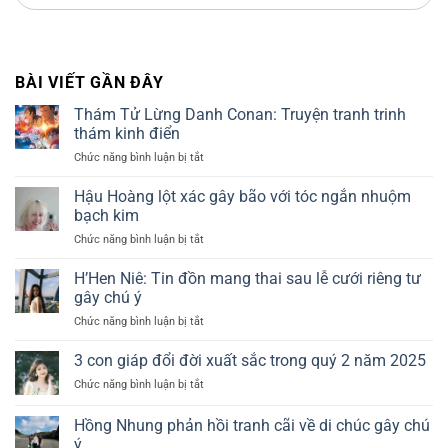
BÀI VIẾT GẦN ĐÂY
Thám Tử Lừng Danh Conan: Truyện tranh trinh
thám kinh điển
Chức năng bình luận bị tắt
ở
Thám
Tử
Hậu Hoàng lột xác gây bão với tóc ngắn nhuộm
Lừng
bạch kim
Danh
Chức năng bình luận bị tắt
ở
Conan:
Hậu
Truyện
Hoàng
H’Hen Niê: Tin đồn mang thai sau lễ cưới riêng tư
tranh
lột
trinh
gây chú ý
xác
thám
Chức năng bình luận bị tắt
ở
gây
kinh
H’Hen
bão
điển
Niê:
3 con giáp đổi đời xuất sắc trong quý 2 năm 2025
với
Tin
tóc
Chức năng bình luận bị tắt
ở
đồn
ngắn
3
mang
nhuộm
con
Hồng Nhung phản hồi tranh cãi về di chúc gây chú
thai
bạch
giáp
sau
ý
kim