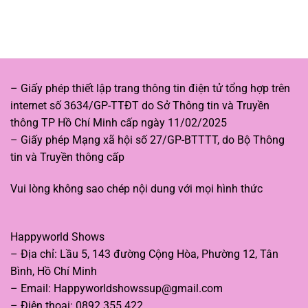
Tây
viên
Mặt
Du
mãn
8
Ký
vs
qua
Thám
phim
Tử
hoạt
Kiên:
hình
Ai
sáng
– Giấy phép thiết lập trang thông tin điện tử tổng hợp trên
thắng
tạo
internet số 3634/GP-TTĐT do Sở Thông tin và Truyền
trong
cuộc
thông TP Hồ Chí Minh cấp ngày 11/02/2025
đua
– Giấy phép Mạng xã hội số 27/GP-BTTTT, do Bộ Thông
doanh
thu?
tin và Truyền thông cấp
Vui lòng không sao chép nội dung với mọi hình thức
Happyworld Shows
– Địa chỉ: Lầu 5, 143 đường Cộng Hòa, Phường 12, Tân
Bình, Hồ Chí Minh
– Email:
Happyworldshowssup@gmail.com
– Điện thoại: 0892 355 422