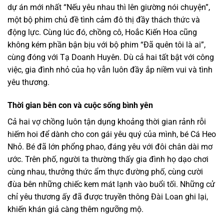
dự án mới nhất “Nếu yêu nhau thì lên giường nói chuyện”,
một bộ phim chủ đề tình cảm đô thị đầy thách thức và
động lực. Cùng lúc đó, chồng cô, Hoắc Kiến Hoa cũng
không kém phần bận bịu với bộ phim “Đã quên tôi là ai”,
cùng đóng với Tạ Doanh Huyên. Dù cả hai tất bật với công
việc, gia đình nhỏ của họ vẫn luôn đầy ắp niềm vui và tình
yêu thương.
Thời gian bên con và cuộc sống bình yên
Cả hai vợ chồng luôn tận dụng khoảng thời gian rảnh rỗi
hiếm hoi để dành cho con gái yêu quý của mình, bé Cá Heo
Nhỏ. Bé đã lớn phổng phao, đáng yêu với đôi chân dài mơ
ước. Trên phố, người ta thường thấy gia đình họ dạo chơi
cùng nhau, thưởng thức ẩm thực đường phố, cùng cười
đùa bên những chiếc kem mát lạnh vào buổi tối. Những cử
chỉ yêu thương ấy đã được truyền thông Đài Loan ghi lại,
khiến khán giả càng thêm ngưỡng mộ.