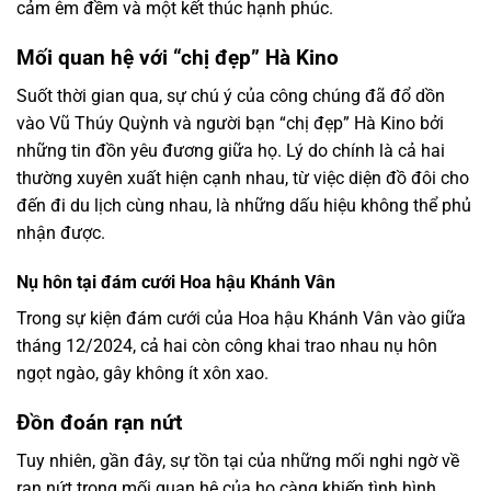
cảm êm đềm và một kết thúc hạnh phúc.
Mối quan hệ với “chị đẹp” Hà Kino
Suốt thời gian qua, sự chú ý của công chúng đã đổ dồn
vào Vũ Thúy Quỳnh và người bạn “chị đẹp” Hà Kino bởi
những tin đồn yêu đương giữa họ. Lý do chính là cả hai
thường xuyên xuất hiện cạnh nhau, từ việc diện đồ đôi cho
đến đi du lịch cùng nhau, là những dấu hiệu không thể phủ
nhận được.
Nụ hôn tại đám cưới Hoa hậu Khánh Vân
Trong sự kiện đám cưới của Hoa hậu Khánh Vân vào giữa
tháng 12/2024, cả hai còn công khai trao nhau nụ hôn
ngọt ngào, gây không ít xôn xao.
Đồn đoán rạn nứt
Tuy nhiên, gần đây, sự tồn tại của những mối nghi ngờ về
rạn nứt trong mối quan hệ của họ càng khiến tình hình