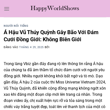
Bỏ
qua
nội
dung
NGƯỜI NỔI TIẾNG
Á Hậu Vũ Thúy Quỳnh Gây Bão Với Đám
Cưới Đồng Giới: Không Biên Giới
ĐĂNG VÀO
THÁNG 4 29, 2025
BỞI
Trong làng Vbiz gần đây đang rộ lên thông tin rằng Á hậu
của chúng ta đã âm thầm tổ chức đám cưới với người yêu
đồng giới. Nhiều người không khỏi bất ngờ và tò mò. Dạo
gần đây, Á hậu 2 của cuộc thi Miss Universe Vietnam 2024,
Vũ Thúy Quỳnh, đã khiến cộng đồng mạng không ngớt xôn
xao khi đăng một đoạn clip mới lên trang cá nhân. Trong
đoạn video ấy, chị xuất hiện rực rỡ và tỏa sáng trong một
chiếc váy trắng tuyệt đẹp, toát lên vẻ thanh lịch của một cô