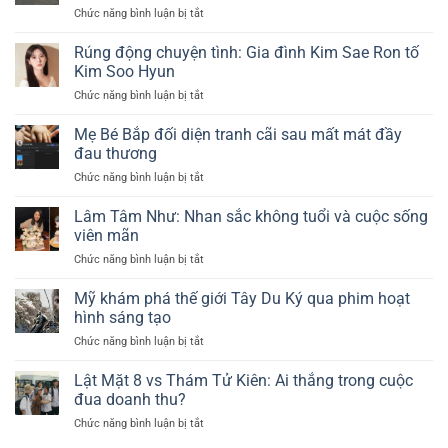
lễ
Chức năng bình luận bị tắt
ở
đời
cưới
Hồng
xuất
riêng
Nhung
sắc
Rúng động chuyện tình: Gia đình Kim Sae Ron tố
tư
phản
trong
Kim Soo Hyun
gây
hồi
quý
chú
Chức năng bình luận bị tắt
ở
tranh
2
ý
Rúng
cãi
năm
động
Mẹ Bé Bắp đối diện tranh cãi sau mất mát đầy
về
2025
chuyện
di
đau thương
tình:
chúc
Chức năng bình luận bị tắt
ở
Gia
gây
Mẹ
đình
chú
Bé
Lâm Tâm Như: Nhan sắc không tuổi và cuộc sống
Kim
ý
Bắp
Sae
viên mãn
đối
Ron
Chức năng bình luận bị tắt
ở
diện
tố
Lâm
tranh
Kim
Tâm
Mỹ khám phá thế giới Tây Du Ký qua phim hoạt
cãi
Soo
Như:
sau
hình sáng tạo
Hyun
Nhan
mất
Chức năng bình luận bị tắt
ở
sắc
mát
Mỹ
không
đầy
khám
Lật Mặt 8 vs Thám Tử Kiên: Ai thắng trong cuộc
tuổi
đau
phá
và
đua doanh thu?
thương
thế
cuộc
Chức năng bình luận bị tắt
ở
giới
sống
Lật
Tây
viên