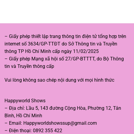
Mặt
Du
mãn
8
Ký
vs
qua
Thám
phim
Tử
hoạt
Kiên:
hình
Ai
sáng
– Giấy phép thiết lập trang thông tin điện tử tổng hợp trên
thắng
tạo
internet số 3634/GP-TTĐT do Sở Thông tin và Truyền
trong
cuộc
thông TP Hồ Chí Minh cấp ngày 11/02/2025
đua
– Giấy phép Mạng xã hội số 27/GP-BTTTT, do Bộ Thông
doanh
thu?
tin và Truyền thông cấp
Vui lòng không sao chép nội dung với mọi hình thức
Happyworld Shows
– Địa chỉ: Lầu 5, 143 đường Cộng Hòa, Phường 12, Tân
Bình, Hồ Chí Minh
– Email:
Happyworldshowssup@gmail.com
– Điện thoại: 0892 355 422