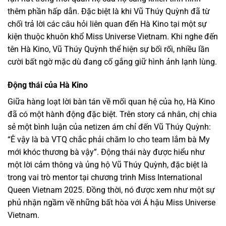
thêm phần hấp dẫn. Đặc biệt là khi Vũ Thúy Quỳnh đã từ
chối trả lời các câu hỏi liên quan đến Hà Kino tại một sự
kiện thuộc khuôn khổ Miss Universe Vietnam. Khi nghe đến
tên Hà Kino, Vũ Thúy Quỳnh thể hiện sự bối rối, nhiều lần
cười bất ngờ mặc dù đang cố gắng giữ hình ảnh lạnh lùng.
Động thái của Hà Kino
Giữa hàng loạt lời bàn tán về mối quan hệ của họ, Hà Kino
đã có một hành động đặc biệt. Trên story cá nhân, chị chia
sẻ một bình luận của netizen ám chỉ đến Vũ Thúy Quỳnh:
“Ê vậy là bà VTQ chắc phải chăm lo cho team lắm bà My
mới khóc thương bà vậy”. Động thái này được hiểu như
một lời cảm thông và ủng hộ Vũ Thúy Quỳnh, đặc biệt là
trong vai trò mentor tại chương trình Miss International
Queen Vietnam 2025. Đồng thời, nó được xem như một sự
phủ nhận ngầm về những bất hòa với Á hậu Miss Universe
Vietnam.