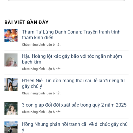
BÀI VIẾT GẦN ĐÂY
Thám Tử Lừng Danh Conan: Truyện tranh trinh
thám kinh điển
Chức năng bình luận bị tắt
ở
Thám
Tử
Hậu Hoàng lột xác gây bão với tóc ngắn nhuộm
Lừng
bạch kim
Danh
Chức năng bình luận bị tắt
ở
Conan:
Hậu
Truyện
Hoàng
H’Hen Niê: Tin đồn mang thai sau lễ cưới riêng tư
tranh
lột
trinh
gây chú ý
xác
thám
Chức năng bình luận bị tắt
ở
gây
kinh
H’Hen
bão
điển
Niê:
3 con giáp đổi đời xuất sắc trong quý 2 năm 2025
với
Tin
tóc
Chức năng bình luận bị tắt
ở
đồn
ngắn
3
mang
nhuộm
con
Hồng Nhung phản hồi tranh cãi về di chúc gây chú
thai
bạch
giáp
sau
ý
kim
đổi