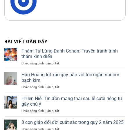
BÀI VIẾT GẦN ĐÂY
Thám Tử Lừng Danh Conan: Truyện tranh trinh
thám kinh điển
Chức năng bình luận bị tắt
ở
Thám
Tử
Hậu Hoàng lột xác gây bão với tóc ngắn nhuộm
Lừng
bạch kim
Danh
Chức năng bình luận bị tắt
ở
Conan:
Hậu
Truyện
Hoàng
H’Hen Niê: Tin đồn mang thai sau lễ cưới riêng tư
tranh
lột
trinh
gây chú ý
xác
thám
Chức năng bình luận bị tắt
ở
gây
kinh
H’Hen
bão
điển
Niê:
3 con giáp đổi đời xuất sắc trong quý 2 năm 2025
với
Tin
tóc
Chức năng bình luận bị tắt
ở