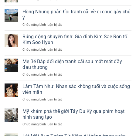
đồn
ngắn
3
mang
nhuộm
con
Hồng Nhung phản hồi tranh cãi về di chúc gây chú
thai
bạch
giáp
sau
ý
kim
đổi
lễ
Chức năng bình luận bị tắt
ở
đời
cưới
Hồng
xuất
riêng
Nhung
sắc
Rúng động chuyện tình: Gia đình Kim Sae Ron tố
tư
phản
trong
Kim Soo Hyun
gây
hồi
quý
chú
Chức năng bình luận bị tắt
ở
tranh
2
ý
Rúng
cãi
năm
động
Mẹ Bé Bắp đối diện tranh cãi sau mất mát đầy
về
2025
chuyện
di
đau thương
tình:
chúc
Chức năng bình luận bị tắt
ở
Gia
gây
Mẹ
đình
chú
Bé
Lâm Tâm Như: Nhan sắc không tuổi và cuộc sống
Kim
ý
Bắp
Sae
viên mãn
đối
Ron
Chức năng bình luận bị tắt
ở
diện
tố
Lâm
tranh
Kim
Tâm
Mỹ khám phá thế giới Tây Du Ký qua phim hoạt
cãi
Soo
Như:
sau
hình sáng tạo
Hyun
Nhan
mất
Chức năng bình luận bị tắt
ở
sắc
mát
Mỹ
không
đầy
khám
tuổi