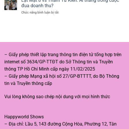
Lật Mặt 8 vs Thám Tử Kiên: Ai thắng trong cuộc
đau
phá
và
đua doanh thu?
thương
thế
cuộc
Chức năng bình luận bị tắt
ở
giới
sống
Lật
Tây
viên
Mặt
Du
mãn
8
Ký
vs
qua
Thám
phim
Tử
hoạt
Kiên:
hình
Ai
sáng
– Giấy phép thiết lập trang thông tin điện tử tổng hợp trên
thắng
tạo
internet số 3634/GP-TTĐT do Sở Thông tin và Truyền
trong
cuộc
thông TP Hồ Chí Minh cấp ngày 11/02/2025
đua
– Giấy phép Mạng xã hội số 27/GP-BTTTT, do Bộ Thông
doanh
thu?
tin và Truyền thông cấp
Vui lòng không sao chép nội dung với mọi hình thức
Happyworld Shows
– Địa chỉ: Lầu 5, 143 đường Cộng Hòa, Phường 12, Tân