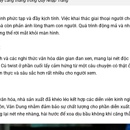
y căng thẳng trong Quỷ Nhập Tràng
nh phức tạp và đầy kịch tính. Việc khai thác giai thoại người ch
à còn phản ánh lòng tham con người. Quá trình động mả và n
ông thể rời mắt khỏi màn hình.
t
 và các nghi thức văn hóa dân gian đan xen, mang lại nét độc
am. Cú twist ở phần cuối lấy cảm hứng từ một câu chuyện có thật 
 thực và sâu sắc hơn rất nhiều cho người xem.
ăn hóa, nhà sản xuất đã khéo léo kết hợp các diễn viên kinh n
n, Vân Dung nhằm đảm bảo sự chất lượng cho phần diễn xuất
ại nét nhẹ nhàng, hài hước để xoa dịu bầu không khí căng th