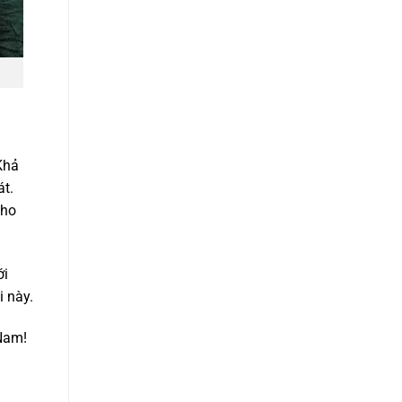
Khả
t.
cho
ới
i này.
 Nam!