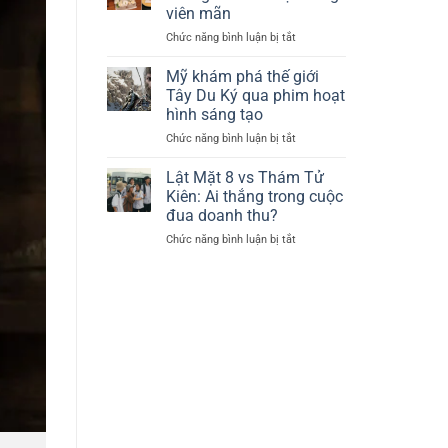
đối
tố
viên mãn
diện
Kim
Chức năng bình luận bị tắt
ở
tranh
Soo
Lâm
cãi
Hyun
Tâm
sau
Mỹ khám phá thế giới
Như:
mất
Tây Du Ký qua phim hoạt
Nhan
mát
hình sáng tạo
sắc
đầy
Chức năng bình luận bị tắt
ở
không
đau
Mỹ
tuổi
thương
khám
và
Lật Mặt 8 vs Thám Tử
phá
cuộc
Kiên: Ai thắng trong cuộc
thế
sống
đua doanh thu?
giới
viên
Chức năng bình luận bị tắt
ở
Tây
mãn
Lật
Du
Mặt
Ký
8
qua
vs
phim
Thám
hoạt
Tử
hình
Kiên:
sáng
Ai
tạo
thắng
trong
cuộc
đua