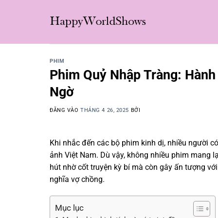
Bỏ
qua
nội
dung
PHIM
Phim Quỷ Nhập Tràng: Hành T
Ngờ
ĐĂNG VÀO
THÁNG 4 26, 2025
BỞI
Khi nhắc đến các bộ phim kinh dị, nhiều người c
ảnh Việt Nam. Dù vậy, không nhiều phim mang l
hút nhờ cốt truyện kỳ bí mà còn gây ấn tượng vớ
nghĩa vợ chồng.
Mục lục