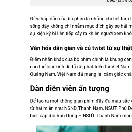
Cảnh phim đầ
Điều hấp dẫn của bộ phim là những chi tiết tâm li
sống dậy không chỉ nhằm mục đích gây sợ hãi m
sự kiện kỳ bí liên tiếp xảy ra khiến người xem kh
Văn hóa dân gian và cú twist từ sự thậ
Điểm nhấn khác của bộ phim chính là khung cảnh
cho thể loại kinh dị đã rất phát triển tại Việt N
Quảng Nam, Việt Nam đã mang lại cảm giác chân
Dàn diễn viên ấn tượng
Để tạo ra một không gian phim đầy đủ màu sắc v
từ hai miền như NSND Thanh Nam, NSƯT Phú Đô
biệt, cặp đôi Vân Dung – NSƯT Thanh Nam mang l