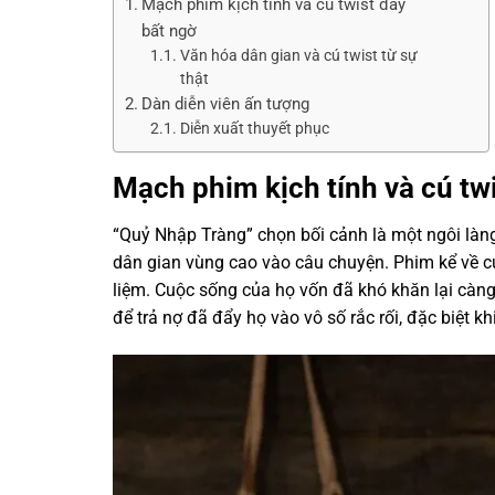
Mạch phim kịch tính và cú twist đầy
bất ngờ
Văn hóa dân gian và cú twist từ sự
thật
Dàn diễn viên ấn tượng
Diễn xuất thuyết phục
Mạch phim kịch tính và cú tw
“Quỷ Nhập Tràng” chọn bối cảnh là một ngôi làng
dân gian vùng cao vào câu chuyện. Phim kể về 
liệm. Cuộc sống của họ vốn đã khó khăn lại càng 
để trả nợ đã đẩy họ vào vô số rắc rối, đặc biệt k