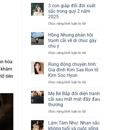
Niê:
tóc
3 con giáp đổi đời xuất
Tin
ngắn
sắc trong quý 2 năm
đồn
nhuộm
2025
mang
bạch
Chức năng bình luận bị tắt
ở
thai
kim
3
sau
con
lễ
Hồng Nhung phản hồi
giáp
cưới
tranh cãi về di chúc gây
đổi
riêng
chú ý
đời
tư
Chức năng bình luận bị tắt
ở
xuất
gây
Hồng
sắc
chú
ăn hóa
Nhung
trong
Rúng động chuyện tình:
ý
phản
ề khâm
quý
Gia đình Kim Sae Ron tố
hồi
2
Kim Soo Hyun
tổ tiên
tranh
năm
Chức năng bình luận bị tắt
ở
cãi
2025
Rúng
về
động
di
Mẹ Bé Bắp đối diện tranh
chuyện
chúc
cãi sau mất mát đầy đau
tình:
gây
thương
Gia
chú
Chức năng bình luận bị tắt
ở
đình
ý
Mẹ
Kim
Bé
Sae
Lâm Tâm Như: Nhan sắc
Bắp
Ron
không tuổi và cuộc sống