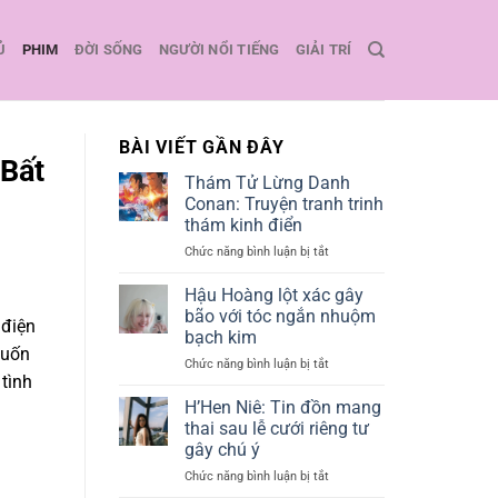
Ủ
PHIM
ĐỜI SỐNG
NGƯỜI NỔI TIẾNG
GIẢI TRÍ
BÀI VIẾT GẦN ĐÂY
 Bất
Thám Tử Lừng Danh
Conan: Truyện tranh trinh
thám kinh điển
Chức năng bình luận bị tắt
ở
Thám
Tử
Hậu Hoàng lột xác gây
Lừng
bão với tóc ngắn nhuộm
 điện
Danh
bạch kim
Conan:
cuốn
Chức năng bình luận bị tắt
ở
Truyện
tình
Hậu
tranh
Hoàng
trinh
H’Hen Niê: Tin đồn mang
lột
thám
thai sau lễ cưới riêng tư
xác
kinh
gây chú ý
gây
điển
Chức năng bình luận bị tắt
ở
bão
H’Hen
với