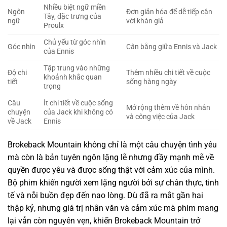
Nhiều biệt ngữ miền
Ngôn
Đơn giản hóa để dễ tiếp cận
Tây, đặc trưng của
ngữ
với khán giả
Proulx
Chủ yếu từ góc nhìn
Góc nhìn
Cân bằng giữa Ennis và Jack
của Ennis
Tập trung vào những
Độ chi
Thêm nhiều chi tiết về cuộc
khoảnh khắc quan
tiết
sống hàng ngày
trọng
Câu
Ít chi tiết về cuộc sống
Mở rộng thêm về hôn nhân
chuyện
của Jack khi không có
và công việc của Jack
về Jack
Ennis
Brokeback Mountain không chỉ là một câu chuyện tình yêu
mà còn là bản tuyên ngôn lặng lẽ nhưng đầy mạnh mẽ về
quyền được yêu và được sống thật với cảm xúc của mình.
Bộ phim khiến người xem lặng người bởi sự chân thực, tinh
tế và nỗi buồn đẹp đến nao lòng. Dù đã ra mắt gần hai
thập kỷ, nhưng giá trị nhân văn và cảm xúc mà phim mang
lại vẫn còn nguyên vẹn, khiến Brokeback Mountain trở