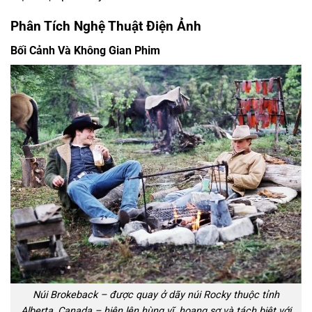
Phân Tích Nghệ Thuật Điện Ảnh
Bối Cảnh Và Không Gian Phim
Núi Brokeback – được quay ở dãy núi Rocky thuộc tỉnh
Alberta, Canada – hiện lên hùng vĩ, hoang sơ và tách biệt với