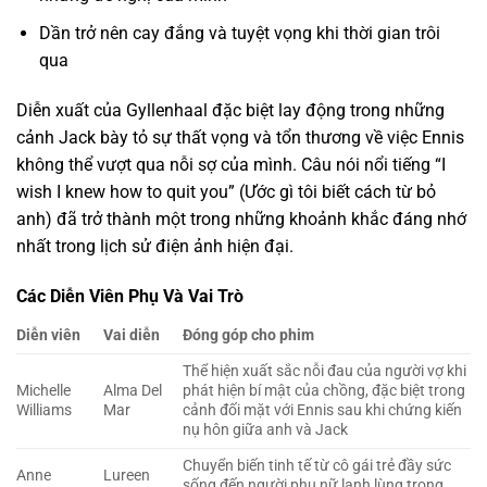
Dần trở nên cay đắng và tuyệt vọng khi thời gian trôi
qua
Diễn xuất của Gyllenhaal đặc biệt lay động trong những
cảnh Jack bày tỏ sự thất vọng và tổn thương về việc Ennis
không thể vượt qua nỗi sợ của mình. Câu nói nổi tiếng “I
wish I knew how to quit you” (Ước gì tôi biết cách từ bỏ
anh) đã trở thành một trong những khoảnh khắc đáng nhớ
nhất trong lịch sử điện ảnh hiện đại.
Các Diễn Viên Phụ Và Vai Trò
Diễn viên
Vai diễn
Đóng góp cho phim
Thể hiện xuất sắc nỗi đau của người vợ khi
Michelle
Alma Del
phát hiện bí mật của chồng, đặc biệt trong
Williams
Mar
cảnh đối mặt với Ennis sau khi chứng kiến
nụ hôn giữa anh và Jack
Chuyển biến tinh tế từ cô gái trẻ đầy sức
Anne
Lureen
sống đến người phụ nữ lạnh lùng trong