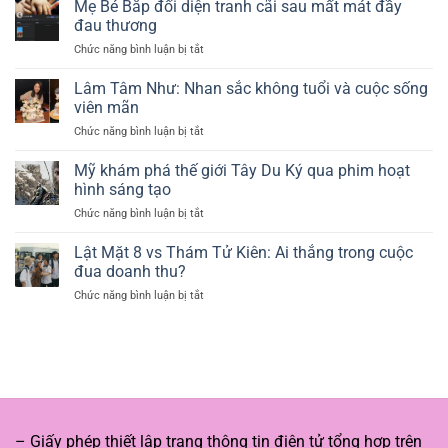
động
Mẹ Bé Bắp đối diện tranh cãi sau mất mát đầy
về
2025
chuyện
di
đau thương
tình:
chúc
Chức năng bình luận bị tắt
ở
Gia
gây
Mẹ
đình
chú
Bé
Lâm Tâm Như: Nhan sắc không tuổi và cuộc sống
Kim
ý
Bắp
Sae
viên mãn
đối
Ron
Chức năng bình luận bị tắt
ở
diện
tố
Lâm
tranh
Kim
Tâm
Mỹ khám phá thế giới Tây Du Ký qua phim hoạt
cãi
Soo
Như:
sau
hình sáng tạo
Hyun
Nhan
mất
Chức năng bình luận bị tắt
ở
sắc
mát
Mỹ
không
đầy
khám
Lật Mặt 8 vs Thám Tử Kiên: Ai thắng trong cuộc
tuổi
đau
phá
và
đua doanh thu?
thương
thế
cuộc
Chức năng bình luận bị tắt
ở
giới
sống
Lật
Tây
viên
Mặt
Du
mãn
8
Ký
vs
qua
Thám
phim
Tử
hoạt
Kiên:
hình
Ai
sáng
– Giấy phép thiết lập trang thông tin điện tử tổng hợp trên