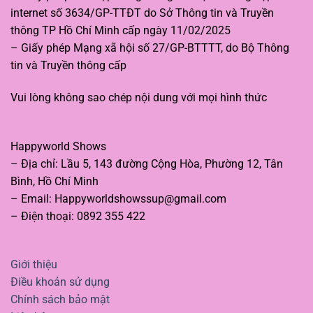
thắng
tạo
internet số 3634/GP-TTĐT do Sở Thông tin và Truyền
trong
cuộc
thông TP Hồ Chí Minh cấp ngày 11/02/2025
đua
– Giấy phép Mạng xã hội số 27/GP-BTTTT, do Bộ Thông
doanh
thu?
tin và Truyền thông cấp
Vui lòng không sao chép nội dung với mọi hình thức
Happyworld Shows
– Địa chỉ: Lầu 5, 143 đường Cộng Hòa, Phường 12, Tân
Bình, Hồ Chí Minh
– Email:
Happyworldshowssup@gmail.com
– Điện thoại: 0892 355 422
Giới thiệu
Điều khoản sử dụng
Chính sách bảo mật