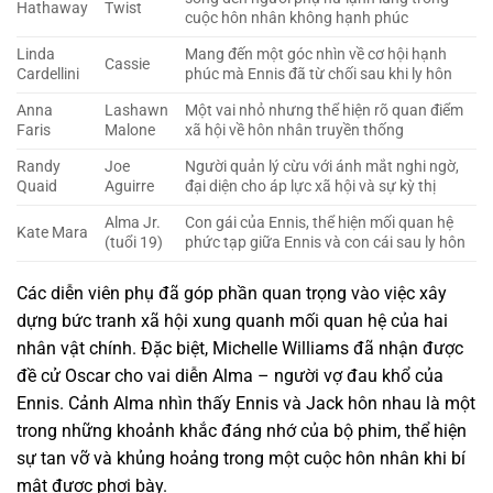
Hathaway
Twist
cuộc hôn nhân không hạnh phúc
Linda
Mang đến một góc nhìn về cơ hội hạnh
Cassie
Cardellini
phúc mà Ennis đã từ chối sau khi ly hôn
Anna
Lashawn
Một vai nhỏ nhưng thể hiện rõ quan điểm
Faris
Malone
xã hội về hôn nhân truyền thống
Randy
Joe
Người quản lý cừu với ánh mắt nghi ngờ,
Quaid
Aguirre
đại diện cho áp lực xã hội và sự kỳ thị
Alma Jr.
Con gái của Ennis, thể hiện mối quan hệ
Kate Mara
(tuổi 19)
phức tạp giữa Ennis và con cái sau ly hôn
Các diễn viên phụ đã góp phần quan trọng vào việc xây
dựng bức tranh xã hội xung quanh mối quan hệ của hai
nhân vật chính. Đặc biệt, Michelle Williams đã nhận được
đề cử Oscar cho vai diễn Alma – người vợ đau khổ của
Ennis. Cảnh Alma nhìn thấy Ennis và Jack hôn nhau là một
trong những khoảnh khắc đáng nhớ của bộ phim, thể hiện
sự tan vỡ và khủng hoảng trong một cuộc hôn nhân khi bí
mật được phơi bày.