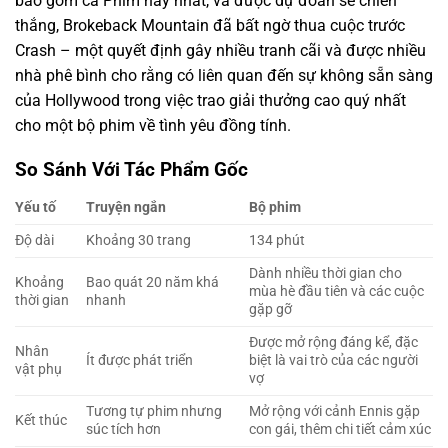
bao gồm cả Phim hay nhất, và được dự đoán sẽ chiến
thắng, Brokeback Mountain đã bất ngờ thua cuộc trước
Crash – một quyết định gây nhiều tranh cãi và được nhiều
nhà phê bình cho rằng có liên quan đến sự không sẵn sàng
của Hollywood trong việc trao giải thưởng cao quý nhất
cho một bộ phim về tình yêu đồng tính.
So Sánh Với Tác Phẩm Gốc
Yếu tố
Truyện ngắn
Bộ phim
Độ dài
Khoảng 30 trang
134 phút
Dành nhiều thời gian cho
Khoảng
Bao quát 20 năm khá
mùa hè đầu tiên và các cuộc
thời gian
nhanh
gặp gỡ
Được mở rộng đáng kể, đặc
Nhân
Ít được phát triển
biệt là vai trò của các người
vật phụ
vợ
Tương tự phim nhưng
Mở rộng với cảnh Ennis gặp
Kết thúc
súc tích hơn
con gái, thêm chi tiết cảm xúc