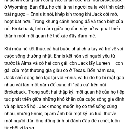
ở Wyoming. Ban đầu, họ chỉ là hai người xa lạ với tính cách
trái ngược – Ennis ít nói, khép kín trong khi Jack cởi mở,
hoạt bát hơn. Trong khung cảnh hoang dã và tách biệt của
núi Brokeback, tình cảm giữa họ dần nảy nở và phát triển
thành một mối quan hệ thể xác đầy đam mê.
Khi mùa hè kết thúc, cả hai buộc phải chia tay và trở về với
cuộc sống thường nhật. Ennis kết hôn với người yêu từ
trước là Alma và có hai con gái, còn Jack lấy Lureen – con
gái của một thương gia giàu có ở Texas. Bốn năm sau,
Jack chủ động liên lạc lại với Ennis, và từ đó họ bí mật gặp
nhau vài lần một năm để cùng đi “câu cá” trên núi
Brokeback. Trong suốt hai thập kỷ, mối quan hệ của họ tiếp
tục phát triển giữa những khó khăn của cuộc sống gia đình
và áp lực xã hội. Jack mong muốn họ có thể sống cùng
nhau, nhưng Ennis, bị ám ảnh bởi một ký ức tuổi thơ về
một người đàn ông đồng tính bị đánh đập đến chết, luôn
từ chối vì lo sợ.