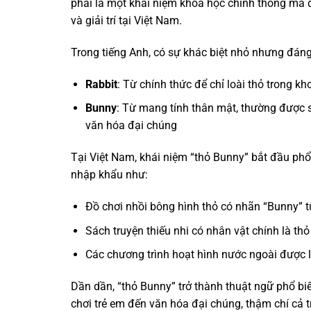
phải là một khái niệm khoa học chính thống mà đ
và giải trí tại Việt Nam.
Trong tiếng Anh, có sự khác biệt nhỏ nhưng đáng 
Rabbit
: Từ chính thức để chỉ loài thỏ trong k
Bunny
: Từ mang tính thân mật, thường được sử
văn hóa đại chúng
Tại Việt Nam, khái niệm “thỏ Bunny” bắt đầu p
nhập khẩu như:
Đồ chơi nhồi bông hình thỏ có nhãn “Bunny” 
Sách truyện thiếu nhi có nhân vật chính là thỏ
Các chương trình hoạt hình nước ngoài được l
Dần dần, “thỏ Bunny” trở thành thuật ngữ phổ bi
chơi trẻ em đến văn hóa đại chúng, thậm chí cả t