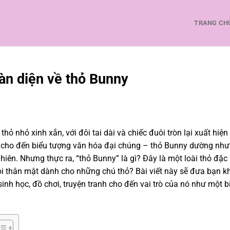
TRANG CH
oàn diện về thỏ Bunny
hỏ nhỏ xinh xắn, với đôi tai dài và chiếc đuôi tròn lại xuất hiện
h cho đến biểu tượng văn hóa đại chúng – thỏ Bunny dường như
iên. Nhưng thực ra, “thỏ Bunny” là gì? Đây là một loài thỏ đặc b
gọi thân mật dành cho những chú thỏ? Bài viết này sẽ đưa bạn 
inh học, đồ chơi, truyện tranh cho đến vai trò của nó như một b