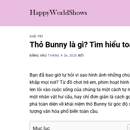
Bỏ
qua
nội
dung
GIẢI TRÍ
Thỏ Bunny là gì? Tìm hiểu t
ĐĂNG VÀO
THÁNG 4 26, 2025
BỞI
Bạn đã bao giờ tự hỏi vì sao hình ảnh những chú t
khắp mọi nơi? Từ đồ chơi trẻ em, phim hoạt hìn
len lỏi vào cuộc sống của chúng ta một cách tự nh
một nhân vật hư cấu, hay chỉ đơn giản là cách 
phá toàn diện về khái niệm thỏ Bunny từ góc độ s
tượng văn hóa phổ biến toàn cầu.
Mục lục