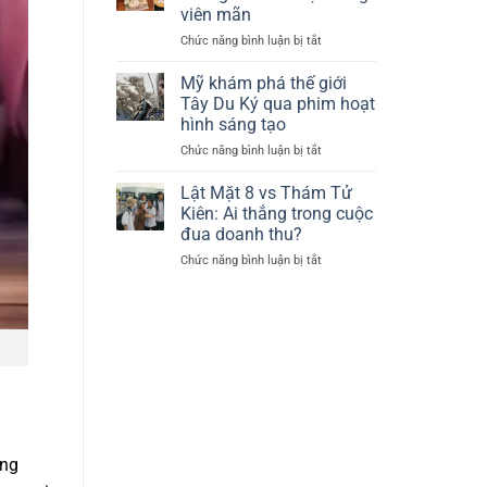
đối
tố
viên mãn
diện
Kim
Chức năng bình luận bị tắt
ở
tranh
Soo
Lâm
cãi
Hyun
Tâm
sau
Mỹ khám phá thế giới
Như:
mất
Tây Du Ký qua phim hoạt
Nhan
mát
hình sáng tạo
sắc
đầy
Chức năng bình luận bị tắt
ở
không
đau
Mỹ
tuổi
thương
khám
và
Lật Mặt 8 vs Thám Tử
phá
cuộc
Kiên: Ai thắng trong cuộc
thế
sống
đua doanh thu?
giới
viên
Chức năng bình luận bị tắt
ở
Tây
mãn
Lật
Du
Mặt
Ký
8
qua
vs
phim
Thám
hoạt
Tử
hình
Kiên:
sáng
Ai
tạo
thắng
trong
ông
cuộc
đua