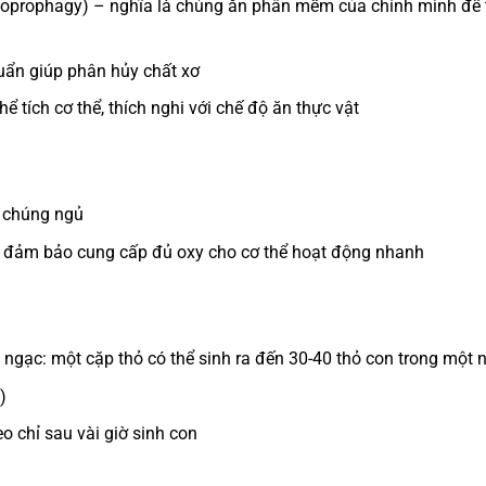
 (coprophagy) – nghĩa là chúng ăn phân mềm của chính mình để 
huẩn giúp phân hủy chất xơ
 tích cơ thể, thích nghi với chế độ ăn thực vật
i chúng ngủ
, đảm bảo cung cấp đủ oxy cho cơ thể hoạt động nhanh
ngạc: một cặp thỏ có thể sinh ra đến 30-40 thỏ con trong một
)
o chỉ sau vài giờ sinh con