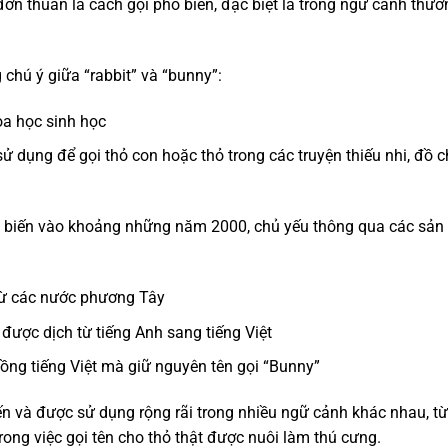
ơn thuần là cách gọi phổ biến, đặc biệt là trong ngữ cảnh thư
chú ý giữa “rabbit” và “bunny”:
hoa học sinh học
 dụng để gọi thỏ con hoặc thỏ trong các truyện thiếu nhi, đồ c
hổ biến vào khoảng những năm 2000, chủ yếu thông qua các sả
từ các nước phương Tây
 được dịch từ tiếng Anh sang tiếng Việt
ồng tiếng Việt mà giữ nguyên tên gọi “Bunny”
ến và được sử dụng rộng rãi trong nhiều ngữ cảnh khác nhau, t
rong việc gọi tên cho thỏ thật được nuôi làm thú cưng.