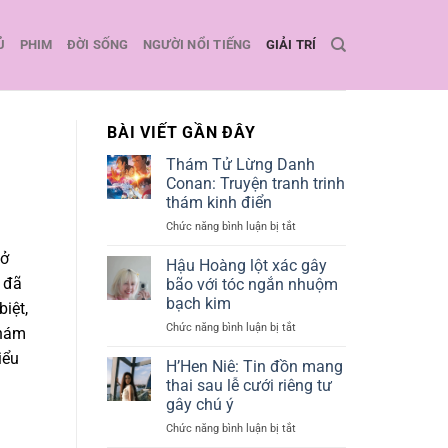
Ủ
PHIM
ĐỜI SỐNG
NGƯỜI NỔI TIẾNG
GIẢI TRÍ
BÀI VIẾT GẦN ĐÂY
Thám Tử Lừng Danh
Conan: Truyện tranh trinh
thám kinh điển
Chức năng bình luận bị tắt
ở
Thám
 ở
Tử
Hậu Hoàng lột xác gây
Lừng
 đã
bão với tóc ngắn nhuộm
Danh
bạch kim
iệt,
Conan:
Chức năng bình luận bị tắt
ở
Truyện
khám
Hậu
tranh
iểu
Hoàng
trinh
H’Hen Niê: Tin đồn mang
lột
thám
thai sau lễ cưới riêng tư
xác
kinh
gây chú ý
gây
điển
Chức năng bình luận bị tắt
ở
bão
H’Hen
với