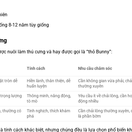
hiên
 sống 8-12 năm tùy giống
ưng
ợc nuôi làm thú cưng và hay được gọi là “thỏ Bunny”:
Tính cách
Nhu cầu chăm sóc
ặt tròn dễ
Hiền lành, thân thiện, dễ
Cần không gian vừa phải, chả
huấn luyện
thường xuyên
trọng lượng
Thông minh, năng động,
Yêu cầu ít về chải lông, cần h
tò mò
động nhiều
), thường có
Tinh nghịch, thích khám
Cần chải lông thường xuyên, 
phá
là phần bờm
 tính cách khác biệt, nhưng chúng đều là lựa chọn phổ biến kh