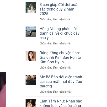
Niê:
tóc
3 con giáp đổi đời xuất
Tin
ngắn
sắc trong quý 2 năm
đồn
nhuộm
2025
mang
bạch
Chức năng bình luận bị tắt
ở
thai
kim
3
sau
con
lễ
Hồng Nhung phản hồi
giáp
cưới
tranh cãi về di chúc gây
đổi
riêng
chú ý
đời
tư
Chức năng bình luận bị tắt
ở
xuất
gây
Hồng
sắc
chú
Nhung
trong
Rúng động chuyện tình:
ý
phản
quý
Gia đình Kim Sae Ron tố
hồi
2
Kim Soo Hyun
tranh
năm
Chức năng bình luận bị tắt
ở
cãi
2025
Rúng
về
động
di
Mẹ Bé Bắp đối diện tranh
chuyện
chúc
cãi sau mất mát đầy đau
tình:
gây
thương
Gia
chú
Chức năng bình luận bị tắt
ở
đình
ý
Mẹ
Kim
Bé
Sae
Lâm Tâm Như: Nhan sắc
Bắp
Ron
không tuổi và cuộc sống