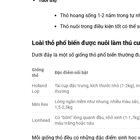
Tuổi thọ
:
Thỏ hoang sống 1-2 năm trong tự n
Thỏ nuôi trong điều kiện tốt có thể
Loài thỏ phổ biến được nuôi làm thú c
Dưới đây là một số giống thỏ phổ biến thường đư
Giống
Đặc điểm nổi bật
thỏ
Holland
Tai cụp đặc trưng, kích thước nhỏ (1-2kg), m
Lop
thương
Lông ngắn mềm như nhung, nhiều màu sắc, 
Mini Rex
1,5-2,5kg
Có “bờm” lông quanh đầu, nhỏ xinh (1-1,7kg
Lionhead
màu trắng hoặc nâu
Mỗi giống thỏ đều có những đặc điểm sinh học và