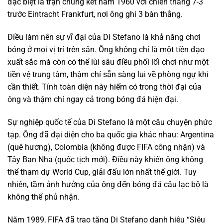
đặc biệt là trận chung kết năm 1960 với chiến thắng 7-3
trước Eintracht Frankfurt, nơi ông ghi 3 bàn thắng.
Điều làm nên sự vĩ đại của Di Stefano là khả năng chơi
bóng ở mọi vị trí trên sân. Ông không chỉ là một tiền đạo
xuất sắc mà còn có thể lùi sâu điều phối lối chơi như một
tiền vệ trung tâm, thậm chí sẵn sàng lui về phòng ngự khi
cần thiết. Tính toàn diện này hiếm có trong thời đại của
ông và thậm chí ngay cả trong bóng đá hiện đại.
Sự nghiệp quốc tế của Di Stefano là một câu chuyện phức
tạp. Ông đã đại diện cho ba quốc gia khác nhau: Argentina
(quê hương), Colombia (không được FIFA công nhận) và
Tây Ban Nha (quốc tịch mới). Điều này khiến ông không
thể tham dự World Cup, giải đấu lớn nhất thế giới. Tuy
nhiên, tầm ảnh hưởng của ông đến bóng đá câu lạc bộ là
không thể phủ nhận.
Năm 1989, FIFA đã trao tặng Di Stefano danh hiệu “Siêu