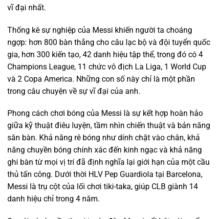
vĩ đại nhất.
Thống kê sự nghiệp của Messi khiến người ta choáng
ngợp: hơn 800 bàn thắng cho câu lạc bộ và đội tuyển quốc
gia, hơn 300 kiến tạo, 42 danh hiệu tập thể, trong đó có 4
Champions League, 11 chức vô địch La Liga, 1 World Cup
và 2 Copa America. Những con số này chỉ là một phần
trong câu chuyện về sự vĩ đại của anh.
Phong cách chơi bóng của Messi là sự kết hợp hoàn hảo
giữa kỹ thuật điêu luyện, tầm nhìn chiến thuật và bản năng
săn bàn. Khả năng rê bóng như dính chặt vào chân, khả
năng chuyền bóng chính xác đến kinh ngạc và khả năng
ghi bàn từ mọi vị trí đã định nghĩa lại giới hạn của một cầu
thủ tấn công. Dưới thời HLV Pep Guardiola tại Barcelona,
Messi là trụ cột của lối chơi tiki-taka, giúp CLB giành 14
danh hiệu chỉ trong 4 năm.