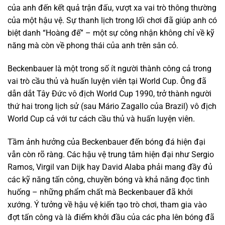
của anh đến kết quả trận đấu, vượt xa vai trò thông thường
của một hậu vệ. Sự thanh lịch trong lối chơi đã giúp anh có
biệt danh “Hoàng đế” – một sự công nhận không chỉ về kỹ
năng mà còn về phong thái của anh trên sân cỏ.
Beckenbauer là một trong số ít người thành công cả trong
vai trò cầu thủ và huấn luyện viên tại World Cup. Ông đã
dẫn dắt Tây Đức vô địch World Cup 1990, trở thành người
thứ hai trong lịch sử (sau Mário Zagallo của Brazil) vô địch
World Cup cả với tư cách cầu thủ và huấn luyện viên.
Tầm ảnh hưởng của Beckenbauer đến bóng đá hiện đại
vẫn còn rõ ràng. Các hậu vệ trung tâm hiện đại như Sergio
Ramos, Virgil van Dijk hay David Alaba phải mang đầy đủ
các kỹ năng tấn công, chuyền bóng và khả năng đọc tình
huống – những phẩm chất mà Beckenbauer đã khởi
xướng. Ý tưởng về hậu vệ kiến tạo trò chơi, tham gia vào
đợt tấn công và là điểm khởi đầu của các pha lên bóng đã