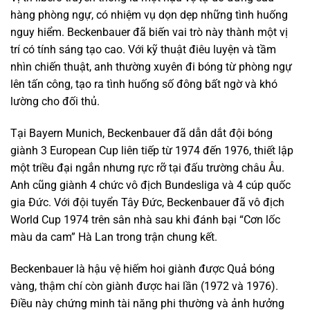
hàng phòng ngự, có nhiệm vụ dọn dẹp những tình huống
nguy hiểm. Beckenbauer đã biến vai trò này thành một vị
trí có tính sáng tạo cao. Với kỹ thuật điêu luyện và tầm
nhìn chiến thuật, anh thường xuyên đi bóng từ phòng ngự
lên tấn công, tạo ra tình huống số đông bất ngờ và khó
lường cho đối thủ.
Tại Bayern Munich, Beckenbauer đã dẫn dắt đội bóng
giành 3 European Cup liên tiếp từ 1974 đến 1976, thiết lập
một triều đại ngắn nhưng rực rỡ tại đấu trường châu Âu.
Anh cũng giành 4 chức vô địch Bundesliga và 4 cúp quốc
gia Đức. Với đội tuyển Tây Đức, Beckenbauer đã vô địch
World Cup 1974 trên sân nhà sau khi đánh bại “Cơn lốc
màu da cam” Hà Lan trong trận chung kết.
Beckenbauer là hậu vệ hiếm hoi giành được Quả bóng
vàng, thậm chí còn giành được hai lần (1972 và 1976).
Điều này chứng minh tài năng phi thường và ảnh hưởng