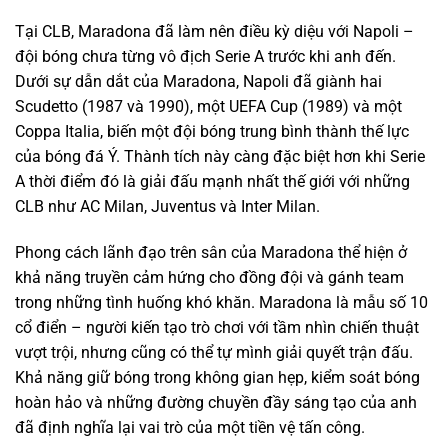
Tại CLB, Maradona đã làm nên điều kỳ diệu với Napoli –
đội bóng chưa từng vô địch Serie A trước khi anh đến.
Dưới sự dẫn dắt của Maradona, Napoli đã giành hai
Scudetto (1987 và 1990), một UEFA Cup (1989) và một
Coppa Italia, biến một đội bóng trung bình thành thế lực
của bóng đá Ý. Thành tích này càng đặc biệt hơn khi Serie
A thời điểm đó là giải đấu mạnh nhất thế giới với những
CLB như AC Milan, Juventus và Inter Milan.
Phong cách lãnh đạo trên sân của Maradona thể hiện ở
khả năng truyền cảm hứng cho đồng đội và gánh team
trong những tình huống khó khăn. Maradona là mẫu số 10
cổ điển – người kiến tạo trò chơi với tầm nhìn chiến thuật
vượt trội, nhưng cũng có thể tự mình giải quyết trận đấu.
Khả năng giữ bóng trong không gian hẹp, kiểm soát bóng
hoàn hảo và những đường chuyền đầy sáng tạo của anh
đã định nghĩa lại vai trò của một tiền vệ tấn công.