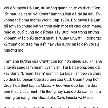
Với đội tuyển Hà Lan, dù không giành chức vô địch, “Cơn
lốc màu da cam” với Cruyff làm thủ lĩnh đã để lại dấu ấn
không thể phai mờ tại World Cup 1974. Đội tuyển Hà Lan
đã lọt vào chung kết và trình diễn một lối chơi cách mạng,
mặc dù cuối cùng họ để thua Tây Đức. Một trong những
khoảnh khắc biểu tượng nhất là “Quay Cruyff” – động tác
kỹ thuật độc đáo mà đến nay vẫn được nhắc đến với sự
ngưỡng mộ.
Tầm ảnh hưởng của Cruyff còn lớn hơn nhiều sau khi anh
chuyển sang làm huấn luyện viên. Tại Barcelona, ông đã
xây dựng “Dream Team” giành 4 La Liga liên tiếp và chức
vô địch European Cup đầu tiên của CLB. Quan trọng hơn,
Cruyff đã thiết lập La Masia – học viện đào tạo trẻ dựa
trên triết lý của mình. Hệ thống này sau đó đã sản sinh ra
những tài năng như Guardiola, Xavi, Iniesta và Messi.