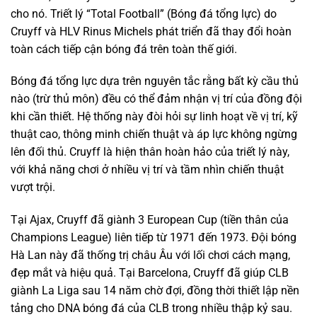
cho nó. Triết lý “Total Football” (Bóng đá tổng lực) do
Cruyff và HLV Rinus Michels phát triển đã thay đổi hoàn
toàn cách tiếp cận bóng đá trên toàn thế giới.
Bóng đá tổng lực dựa trên nguyên tắc rằng bất kỳ cầu thủ
nào (trừ thủ môn) đều có thể đảm nhận vị trí của đồng đội
khi cần thiết. Hệ thống này đòi hỏi sự linh hoạt về vị trí, kỹ
thuật cao, thông minh chiến thuật và áp lực không ngừng
lên đối thủ. Cruyff là hiện thân hoàn hảo của triết lý này,
với khả năng chơi ở nhiều vị trí và tầm nhìn chiến thuật
vượt trội.
Tại Ajax, Cruyff đã giành 3 European Cup (tiền thân của
Champions League) liên tiếp từ 1971 đến 1973. Đội bóng
Hà Lan này đã thống trị châu Âu với lối chơi cách mạng,
đẹp mắt và hiệu quả. Tại Barcelona, Cruyff đã giúp CLB
giành La Liga sau 14 năm chờ đợi, đồng thời thiết lập nền
tảng cho DNA bóng đá của CLB trong nhiều thập kỷ sau.