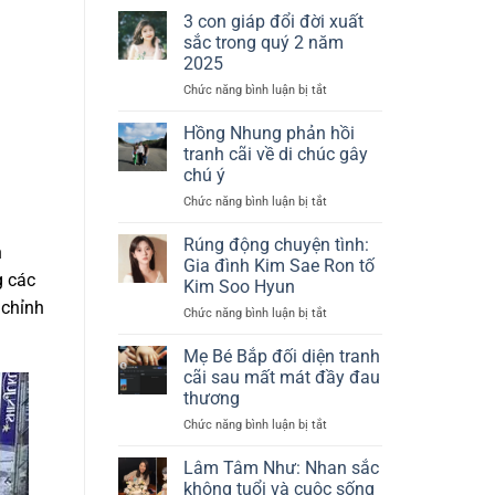
Niê:
tóc
3 con giáp đổi đời xuất
Tin
ngắn
sắc trong quý 2 năm
đồn
nhuộm
2025
mang
bạch
Chức năng bình luận bị tắt
ở
thai
kim
3
sau
con
lễ
Hồng Nhung phản hồi
giáp
cưới
tranh cãi về di chúc gây
đổi
riêng
chú ý
đời
tư
Chức năng bình luận bị tắt
ở
xuất
gây
Hồng
sắc
chú
Nhung
trong
Rúng động chuyện tình:
ý
n
phản
quý
Gia đình Kim Sae Ron tố
g các
hồi
2
Kim Soo Hyun
tranh
năm
 chỉnh
Chức năng bình luận bị tắt
ở
cãi
2025
Rúng
về
động
di
Mẹ Bé Bắp đối diện tranh
chuyện
chúc
cãi sau mất mát đầy đau
tình:
gây
thương
Gia
chú
Chức năng bình luận bị tắt
ở
đình
ý
Mẹ
Kim
Bé
Sae
Lâm Tâm Như: Nhan sắc
Bắp
Ron
không tuổi và cuộc sống