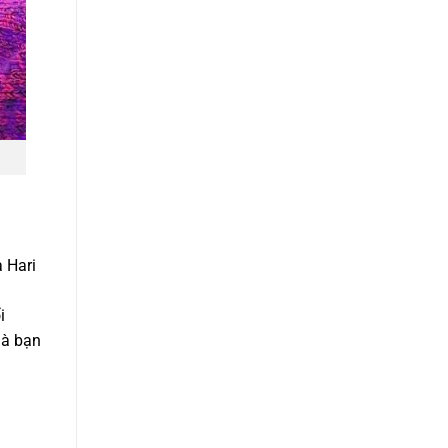
 Hari
i
là bạn