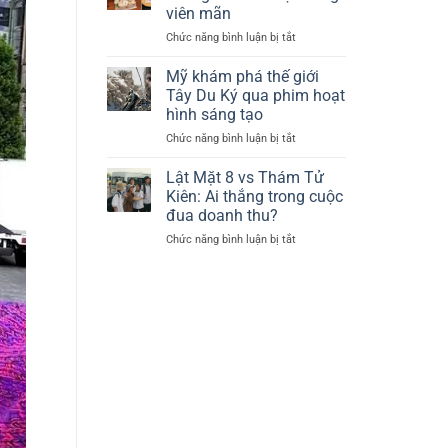
đối
tố
viên mãn
diện
Kim
Chức năng bình luận bị tắt
ở
tranh
Soo
Lâm
cãi
Hyun
Tâm
sau
Mỹ khám phá thế giới
Như:
mất
Tây Du Ký qua phim hoạt
Nhan
mát
hình sáng tạo
sắc
đầy
Chức năng bình luận bị tắt
ở
không
đau
Mỹ
tuổi
thương
khám
và
Lật Mặt 8 vs Thám Tử
phá
cuộc
Kiên: Ai thắng trong cuộc
thế
sống
đua doanh thu?
giới
viên
Chức năng bình luận bị tắt
ở
Tây
mãn
Lật
Du
Mặt
Ký
8
qua
vs
phim
Thám
hoạt
Tử
hình
Kiên:
sáng
Ai
tạo
thắng
trong
cuộc
đua