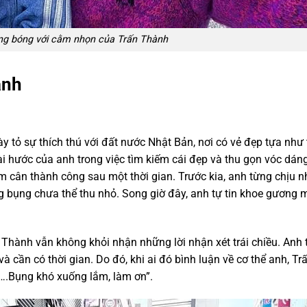
g bóng với cằm nhọn của Trấn Thành
ành
y tỏ sự thích thú với đất nước Nhật Bản, nơi có vẻ đẹp tựa như 
ài hước của anh trong việc tìm kiếm cái đẹp và thu gọn vóc dáng
m cân thành công sau một thời gian. Trước kia, anh từng chịu n
òng bụng chưa thể thu nhỏ. Song giờ đây, anh tự tin khoe gương 
hành vẫn không khỏi nhận những lời nhận xét trái chiều. Anh
à cần có thời gian. Do đó, khi ai đó bình luận về cơ thể anh, Tr
….Bụng khó xuống lắm, làm ơn”.