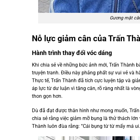
Gương mặt căn
Nỗ lực giảm cân của Trấn Th
Hành trình thay đổi vóc dáng
Khi chia sẻ về những bức ảnh mới, Trấn Thành bà
truyện tranh. Điều này phảng phất sự vui vẻ và h
Thực tế, Trấn Thành đã tích cực luyện tập và giả
áp lực từ dư luận vì tăng cân, rõ ràng nhất là v
thon gọn hơn.
Dù đã đạt được thân hình như mong muốn, Trấn T
chia sẻ rằng việc giảm mỡ bụng là thử thách lớn v
Thành luôn đùa rằng: “Cái bụng từ từ mấy má ui