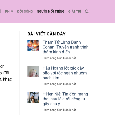
Ủ
PHIM
ĐỜI SỐNG
NGƯỜI NỔI TIẾNG
GIẢI TRÍ
BÀI VIẾT GẦN ĐÂY
Thám Tử Lừng Danh
Conan: Truyện tranh trinh
thám kinh điển
Chức năng bình luận bị tắt
ở
Thám
ịch
Tử
Hậu Hoàng lột xác gây
Lừng
y đổi
bão với tóc ngắn nhuộm
Danh
bạch kim
n, khác
Conan:
Chức năng bình luận bị tắt
ở
Truyện
Hậu
tranh
Hoàng
trinh
H’Hen Niê: Tin đồn mang
lột
thám
thai sau lễ cưới riêng tư
xác
kinh
gây chú ý
gây
điển
Chức năng bình luận bị tắt
ở
bão
H’Hen
với